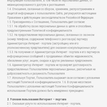
информации пользователях, в том числе их персональных данных, от
несанкционированного доступа и разглашения.
1.4. Отношения, связанные со сбором, хранением, распространением и
защитой информации о пользователях Сайта, регулируются настоящими
Правилами и действующим законодательством Российской Федерации.
1.5. Присоединяясь к Соглашению, Пользователь дает согласие:
1.5.1. На обработку своих персональных данных в целях и способами,
предусмотренными Политикой конфиденциальности.
1.5.2. На предоставление персональных данных, связанных со звонком
(номер телефона; содержание телефонного разговора) партнеру
Администратора Интернет - портала (застройщику или его
уполномоченному представителю) для оказания консультационных услуг.
1.5.3. На получение от Администратора Интернет - портала и его партнеров
информационных сообщений о продаваемых объектах недвижимости,
обновлении услуг, акциях, скидках и других рекламных предложениях.
1.6. Администратор Интернет - портала не проверяет достоверность
предоставленных Пользователем персональных данных, рассчитывая на
добросовестность и разумность Пользователя.
1.7. Используя Портал, Пользователь выражает свое согласие с условиями
настоящей Политикой конфиденциальности. 1.6. В случае несогласия
Пользователя с условиями настоящей Политики Конфиденциальности
использование Портала должно быть немедленно прекращено.
2. Условия пользования Интернет – портала
2.1. Оказывая услуги по использованию Интернет - портала,