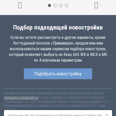
Подбор подходящей новостройки
Если вы хотите рассмотреть и другие варианты, кроме
Коттеджный поселок «Примавера», предлагаем вам
воспользоваться нашим сервисом подбора новостроек,
который позволяет выбрать из базы 665 ЖК в МСК и МО
по 4 ключевым параметрам
Подобрать новостройку
Коттеджный поселок «Примавера»
Россия
Санкт-Петербург
Казань
primavera.novopoisk.ru
Купить квартиру в новом жилом комплексе
«Примавера» от «ЗАО Коттеджный поселок "Загородная усадьба"» в
Приволжском районе. Квартиры различных планировок от 9.7 млн
рублей!
Используя сайт, вы соглашаетесь на обработку данных в Cookies для