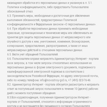
касающуюся обработки его персональных данных и указанную в п. 5.1.
Политики конфиденциальности, либо предоставить Пользователю
обоснованный отказ.
6.3. Принимать меры, необходимые и достаточные для обеспечения
выполнения обязанностей, предусмотренных Политикой
конфиденциальности и Федеральным законом «О персональных данных».
6.4. При обработке персональных данных принимать необходимые
правовые, организационные и технические меры или обеспечивать их
принятие для защиты персональных данных от неправомерного или
случайного доступа к ним, уничтожения, изменения, блокирования,
копирования, предоставления, распространения, а также от иных
неправомерных действий в отношении персональных данных.
6.5. Вести учет обращений Пользователей.
6.6. Пользователи вправе направлять Администратору Интернет - портала
свои запросы, в том числе запросы относительно использования их
персональных данных в форме электронного документа, подписанного
квалифицированной электронной подписью в соответствии с
законодательством Российской Федерации, по адресу электронной почты,
либо по номеру телефона: info@novostroy-gid.ru, +7 (495) 023-76-46
8.2. Администратор Интернет - портала обязуется рассмотреть и направить
ответ на поступивший запрос пользователя в течение 10 (десяти) рабочих
дней с момента поступления обращения.
8.3.Вся корреспонденция, полученная Администратором Интернет -
портала от Пользователей, относится к информации ограниченного
доступа и не разглашается без письменного согласия Пользователя.